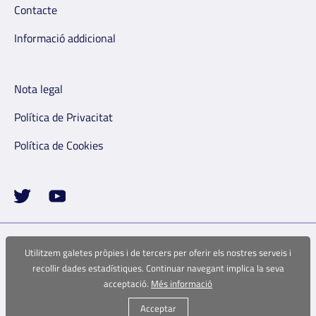
Contacte
Informació addicional
Nota legal
Política de Privacitat
Política de Cookies
Utilitzem galetes pròpies i de tercers per oferir els nostres serveis i
recollir dades estadístiques. Continuar navegant implica la seva
acceptació.
Més informació
L'estudi ha estat finançat pel Instituto de Salud Carlos III (Ministerio de
Acceptar
Ciencia e Innovación) / FEDER COV20/00711