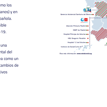
omo los
anos) y en
pañola.
ible
-19.
 una
ntal del
tea como un
 cambios de
tivos