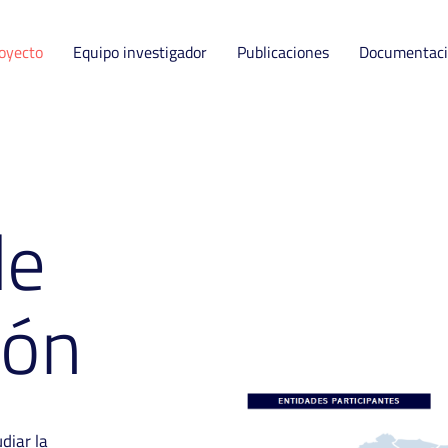
royecto
Equipo investigador
Publicaciones
Documentac
de
ión
diar la