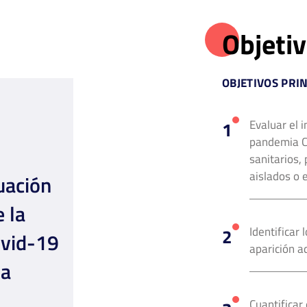
Objeti
OBJETIVOS PRI
Evaluar el 
pandemia C
sanitarios,
aislados o 
uación
 la
Identificar 
ovid-19
aparición a
la
Cuantificar